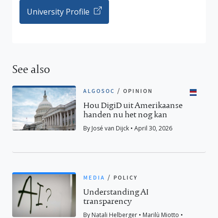
University Profile
See also
algosoc
/
opinion
Hou DigiD uit Amerikaanse
handen nu het nog kan
By José van Dijck • April 30, 2026
media
/
policy
Understanding AI
transparency
By Natali Helberger • Marilù Miotto •