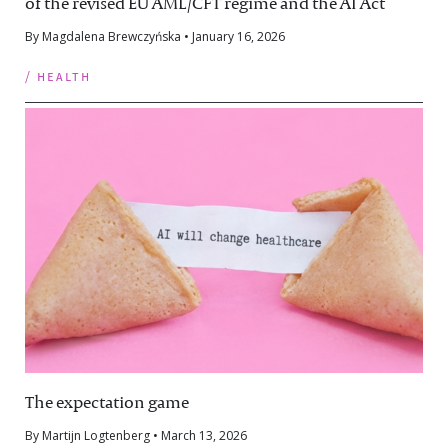
of the revised EU AML/CFT regime and the AI Act
By Magdalena Brewczyńska • January 16, 2026
/ health
The expectation game
By Martijn Logtenberg • March 13, 2026