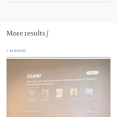
More results /
/ algosoc